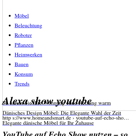
Möbel
Beleuchtung
Roboter
Pflanzen
Heimwerken
Bauen
Konsum
Trends
Alexa show youtube
So halten Sie Ihre Wohnung ohne Heizung warm
Dänisches Design Möbel: Die Elegante Wahl der Zeit
http s://www.homeandsmart.de › youtube-auf-echo-sho…
Elegante dänische Möbel für Ihr Zuhause
YouTube auf Echo Show nutzen – so