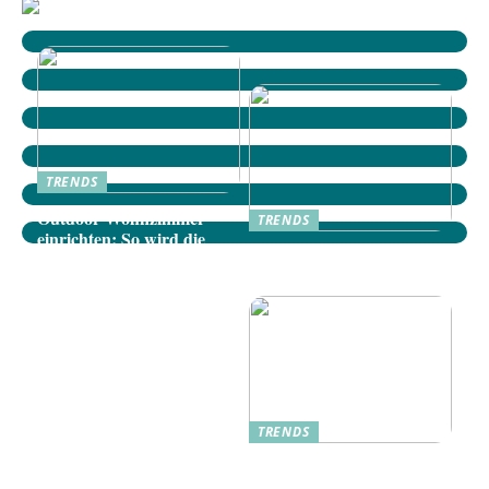
TRENDS
Outdoor-Wohnzimmer
TRENDS
einrichten: So wird die
Dänische Möbel: Stilvolle
Terrasse zum gemütlichen
Akzente für Ihr Zuhause
Rückzugsort
TRENDS
Oplev Magien Med Maileg