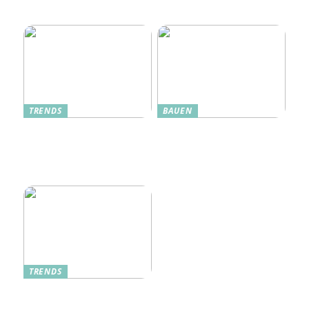
Weihnachtsmäuse Denne
Jul
TRENDS
BAUEN
Dänische Möbel – Design
Alte Küche, neue Technik:
mit Geschichte und
Wie moderne Pfannen
Zukunft
traditionelle Rezepte
verbessern
TRENDS
Tree in the House,
Kasachstan: Eine grüne