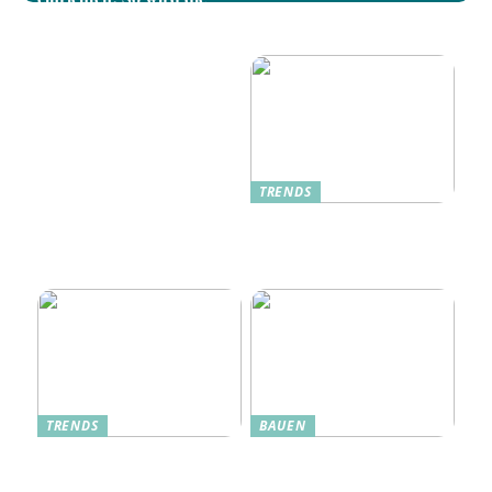
Dänische Möbel: Stilvolle
Terrasse zum gemütlichen
Akzente für Ihr Zuhause
Rückzugsort
TRENDS
Oplev Magien Med Maileg
Weihnachtsmäuse Denne
Jul
TRENDS
BAUEN
Dänische Möbel – Design
Alte Küche, neue Technik:
mit Geschichte und
Wie moderne Pfannen