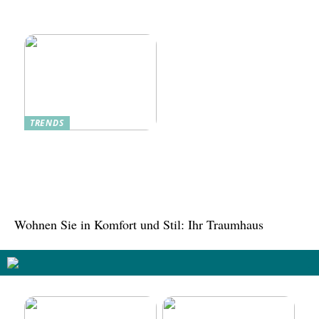
Zukunft
traditionelle Rezepte
verbessern
TRENDS
Tree in the House,
Kasachstan: Eine grüne
Oase inmitten der Stadt
Wohnen Sie in Komfort und Stil: Ihr Traumhaus