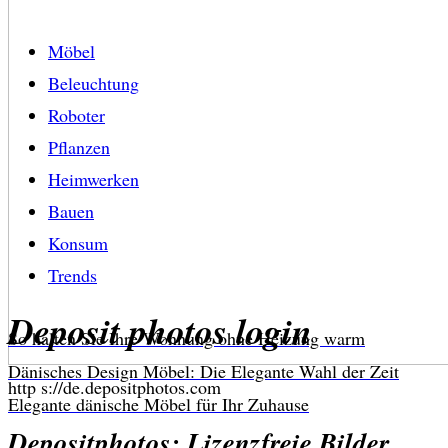
Möbel
Beleuchtung
Roboter
Pflanzen
Heimwerken
Bauen
Konsum
Trends
Deposit photos login
So halten Sie Ihre Wohnung ohne Heizung warm
Dänisches Design Möbel: Die Elegante Wahl der Zeit
http s://de.depositphotos.com
Elegante dänische Möbel für Ihr Zuhause
Depositphotos: Lizenzfreie Bilder,