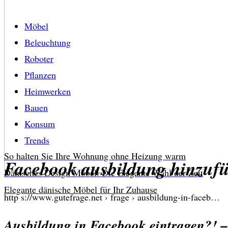
Möbel
Beleuchtung
Roboter
Pflanzen
Heimwerken
Bauen
Konsum
Trends
So halten Sie Ihre Wohnung ohne Heizung warm
Facebook ausbildung hinzuf
Dänisches Design Möbel: Die Elegante Wahl der Zeit
Elegante dänische Möbel für Ihr Zuhause
http s://www.gutefrage.net › frage › ausbildung-in-faceb…
Ausbildung in Facebook eintragen?! –