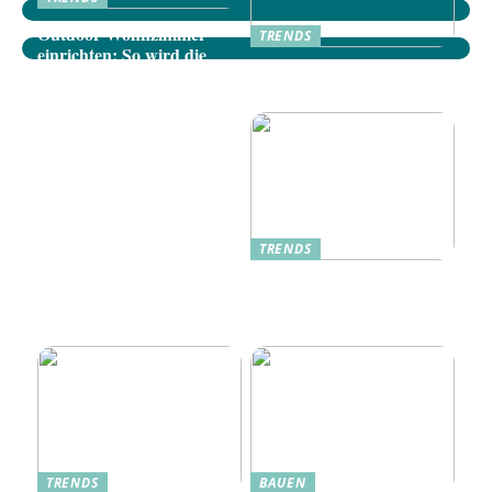
Outdoor-Wohnzimmer
TRENDS
einrichten: So wird die
Dänische Möbel: Stilvolle
Terrasse zum gemütlichen
Akzente für Ihr Zuhause
Rückzugsort
TRENDS
Oplev Magien Med Maileg
Weihnachtsmäuse Denne
Jul
TRENDS
BAUEN