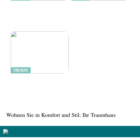
Dänische Möbel – Design
Alte Küche, neue Technik:
mit Geschichte und
Wie moderne Pfannen
Zukunft
traditionelle Rezepte
verbessern
TRENDS
Tree in the House,
Kasachstan: Eine grüne
Oase inmitten der Stadt
Wohnen Sie in Komfort und Stil: Ihr Traumhaus