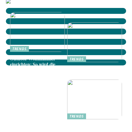
TRENDS
Outdoor-Wohnzimmer
TRENDS
einrichten: So wird die
Dänische Möbel: Stilvolle
Terrasse zum gemütlichen
Akzente für Ihr Zuhause
Rückzugsort
TRENDS
Oplev Magien Med Maileg
Weihnachtsmäuse Denne