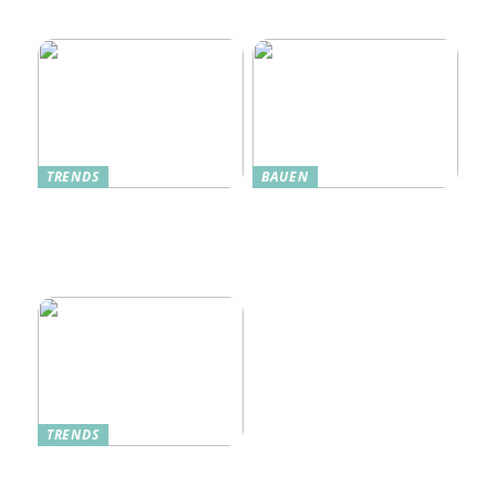
Jul
TRENDS
BAUEN
Dänische Möbel – Design
Alte Küche, neue Technik:
mit Geschichte und
Wie moderne Pfannen
Zukunft
traditionelle Rezepte
verbessern
TRENDS
Tree in the House,
Kasachstan: Eine grüne