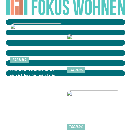
TRENDS
Outdoor-Wohnzimmer
TRENDS
einrichten: So wird die
Dänische Möbel: Stilvolle
Terrasse zum gemütlichen
Akzente für Ihr Zuhause
Rückzugsort
TRENDS