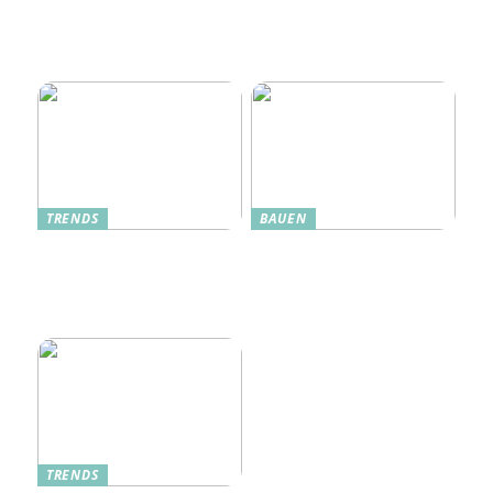
Oplev Magien Med Maileg
Weihnachtsmäuse Denne
Jul
TRENDS
BAUEN
Dänische Möbel – Design
Alte Küche, neue Technik:
mit Geschichte und
Wie moderne Pfannen
Zukunft
traditionelle Rezepte
verbessern
TRENDS