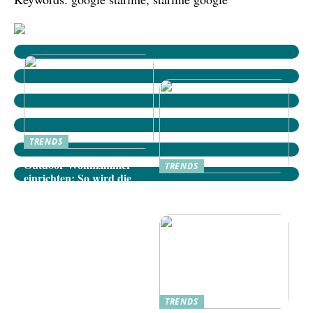
TRENDS
Outdoor-Wohnzimmer
TRENDS
einrichten: So wird die
Dänische Möbel: Stilvolle
Terrasse zum gemütlichen
Akzente für Ihr Zuhause
Rückzugsort
TRENDS