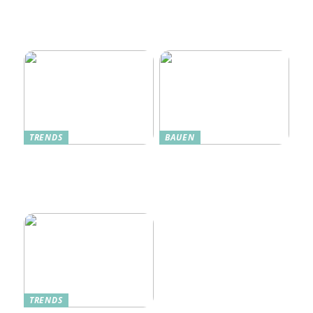
Oplev Magien Med Maileg
Weihnachtsmäuse Denne
Jul
TRENDS
BAUEN
Dänische Möbel – Design
Alte Küche, neue Technik:
mit Geschichte und
Wie moderne Pfannen
Zukunft
traditionelle Rezepte
verbessern
TRENDS