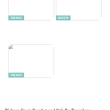
TRENDS
BAUEN
Dänische Möbel – Design
Alte Küche, neue Technik:
mit Geschichte und
Wie moderne Pfannen
Zukunft
traditionelle Rezepte
verbessern
TRENDS
Tree in the House,
Kasachstan: Eine grüne
Oase inmitten der Stadt
Wohnen Sie in Komfort und Stil: Ihr Traumhaus