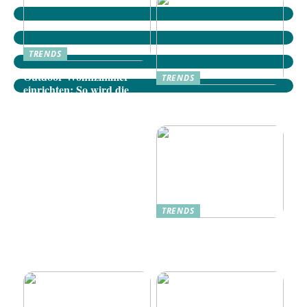
TRENDS
Outdoor-Wohnzimmer
TRENDS
einrichten: So wird die
Dänische Möbel: Stilvolle
Terrasse zum gemütlichen
Akzente für Ihr Zuhause
Rückzugsort
TRENDS
Oplev Magien Med Maileg
Weihnachtsmäuse Denne
Jul