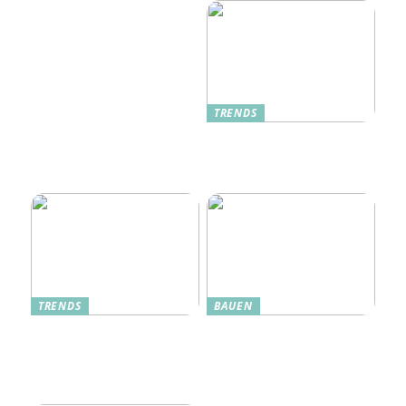
TRENDS
Oplev Magien Med Maileg
Weihnachtsmäuse Denne
Jul
TRENDS
BAUEN
Dänische Möbel – Design
Alte Küche, neue Technik:
mit Geschichte und
Wie moderne Pfannen
Zukunft
traditionelle Rezepte
verbessern