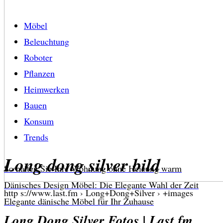
Möbel
Beleuchtung
Roboter
Pflanzen
Heimwerken
Bauen
Konsum
Trends
Long dong silver bild
So halten Sie Ihre Wohnung ohne Heizung warm
Dänisches Design Möbel: Die Elegante Wahl der Zeit
http s://www.last.fm › Long+Dong+Silver › +images
Elegante dänische Möbel für Ihr Zuhause
Long Dong Silver Fotos | Last.fm