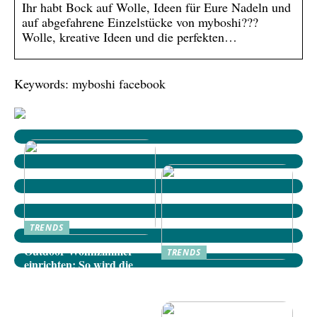
Ihr habt Bock auf Wolle, Ideen für Eure Nadeln und
auf abgefahrene Einzelstücke von myboshi???
Wolle, kreative Ideen und die perfekten…
Keywords: myboshi facebook
TRENDS
Outdoor-Wohnzimmer
TRENDS
einrichten: So wird die
Dänische Möbel: Stilvolle
Terrasse zum gemütlichen
Akzente für Ihr Zuhause
Rückzugsort