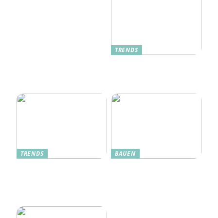
TRENDS
Oplev Magien Med Maileg
Weihnachtsmäuse Denne
Jul
TRENDS
BAUEN
Dänische Möbel – Design
Alte Küche, neue Technik:
mit Geschichte und
Wie moderne Pfannen
Zukunft
traditionelle Rezepte
verbessern