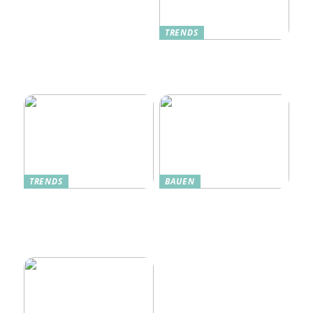
TRENDS
Oplev Magien Med Maileg
Weihnachtsmäuse Denne
Jul
TRENDS
BAUEN
Dänische Möbel – Design
Alte Küche, neue Technik:
mit Geschichte und
Wie moderne Pfannen
Zukunft
traditionelle Rezepte
verbessern