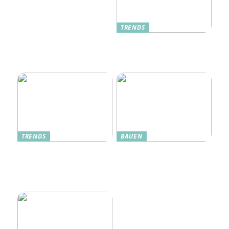
TRENDS
Oplev Magien Med Maileg
Weihnachtsmäuse Denne
Jul
TRENDS
BAUEN
Dänische Möbel – Design
Alte Küche, neue Technik:
mit Geschichte und
Wie moderne Pfannen
Zukunft
traditionelle Rezepte
verbessern