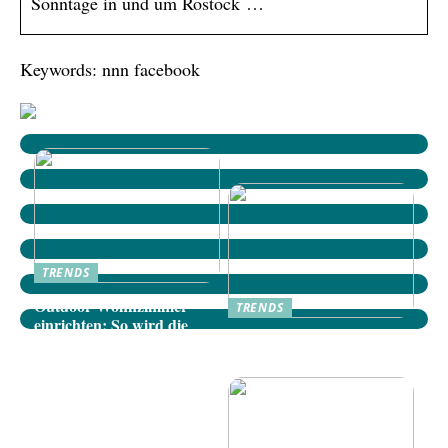
Sonntage in und um Rostock …
Keywords: nnn facebook
TRENDS
Outdoor-Wohnzimmer
TRENDS
einrichten: So wird die
Dänische Möbel: Stilvolle
Terrasse zum gemütlichen
Akzente für Ihr Zuhause
Rückzugsort