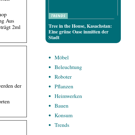
hop
TRENDS
ng Aus
Tree in the House, Kasachstan:
trägt 2ml
Eine grüne Oase inmitten der
Stadt
Möbel
Beleuchtung
Roboter
werden der
Pflanzen
Heimwerken
orten
Bauen
Konsum
Trends