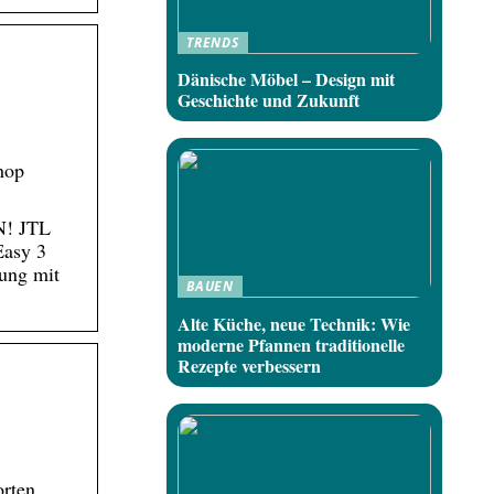
TRENDS
Dänische Möbel – Design mit
Geschichte und Zukunft
hop
N! JTL
asy 3
zung mit
BAUEN
Alte Küche, neue Technik: Wie
moderne Pfannen traditionelle
Rezepte verbessern
orten