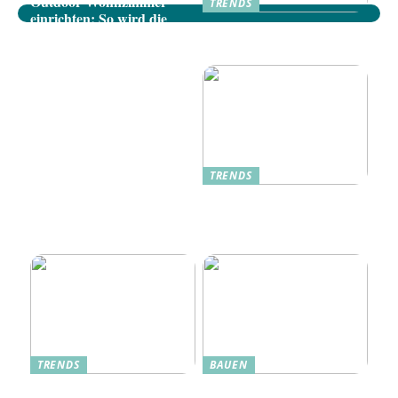
Outdoor-Wohnzimmer
TRENDS
einrichten: So wird die
Dänische Möbel: Stilvolle
Terrasse zum gemütlichen
Akzente für Ihr Zuhause
Rückzugsort
TRENDS
Oplev Magien Med Maileg
Weihnachtsmäuse Denne
Jul
TRENDS
BAUEN
Dänische Möbel – Design
Alte Küche, neue Technik: