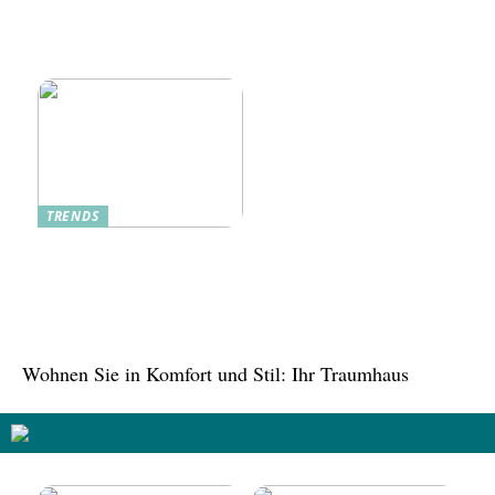
mit Geschichte und
Wie moderne Pfannen
Zukunft
traditionelle Rezepte
verbessern
TRENDS
Tree in the House,
Kasachstan: Eine grüne
Oase inmitten der Stadt
Wohnen Sie in Komfort und Stil: Ihr Traumhaus