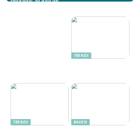
einrichten: So wird die
Dänische Möbel: Stilvolle
Terrasse zum gemütlichen
Akzente für Ihr Zuhause
Rückzugsort
TRENDS
Oplev Magien Med Maileg
Weihnachtsmäuse Denne
Jul
TRENDS
BAUEN
Dänische Möbel – Design
Alte Küche, neue Technik:
mit Geschichte und
Wie moderne Pfannen