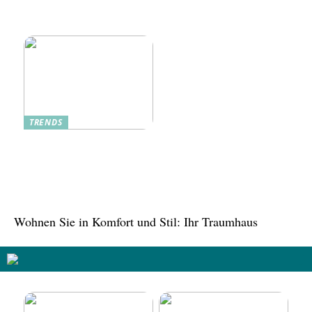
Zukunft
traditionelle Rezepte
verbessern
TRENDS
Tree in the House,
Kasachstan: Eine grüne
Oase inmitten der Stadt
Wohnen Sie in Komfort und Stil: Ihr Traumhaus