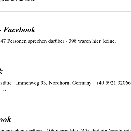
 – Facebook
47 Personen sprechen darüber · 398 waren hier. keine.
k
rtstätte · Immenweg 93, Nordhorn, Germany · +49 5921 32066
e …
book
n sprechen darüber · 106 waren hier. Wir sind ein Verein mit