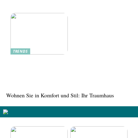
Zukunft
traditionelle Rezepte
verbessern
TRENDS
Tree in the House,
Kasachstan: Eine grüne
Oase inmitten der Stadt
Wohnen Sie in Komfort und Stil: Ihr Traumhaus