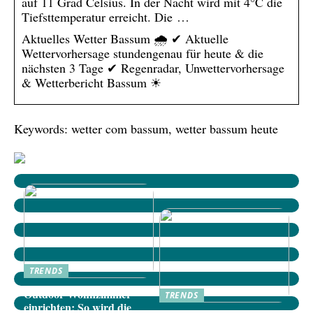
auf 11 Grad Celsius. In der Nacht wird mit 4°C die
Tiefsttemperatur erreicht. Die …
Aktuelles Wetter Bassum 🌧️ ✔ Aktuelle
Wettervorhersage stundengenau für heute & die
nächsten 3 Tage ✔ Regenradar, Unwettervorhersage
& Wetterbericht Bassum ☀
Keywords: wetter com bassum, wetter bassum heute
TRENDS
Outdoor-Wohnzimmer
TRENDS
einrichten: So wird die