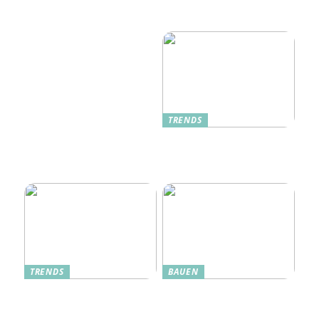
Dänische Möbel: Stilvolle
Terrasse zum gemütlichen
Akzente für Ihr Zuhause
Rückzugsort
TRENDS
Oplev Magien Med Maileg
Weihnachtsmäuse Denne
Jul
TRENDS
BAUEN
Dänische Möbel – Design
Alte Küche, neue Technik:
mit Geschichte und
Wie moderne Pfannen