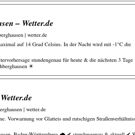
sen – Wetter.de
erghausen | wetter.de
ximal auf 14 Grad Celsius. In der Nacht wird mit -1°C die
tervorhersage stundengenau für heute & die nächsten 3 Tage
chberghausen ☀
Wetter.de
rghausen | wetter.de
nne. Vorwarnung vor Glatteis und rutschigen Straßenverhältnis
hausen, Baden-Württemberg 🌧️ ✔ stundengenau & aktuell ✔ W