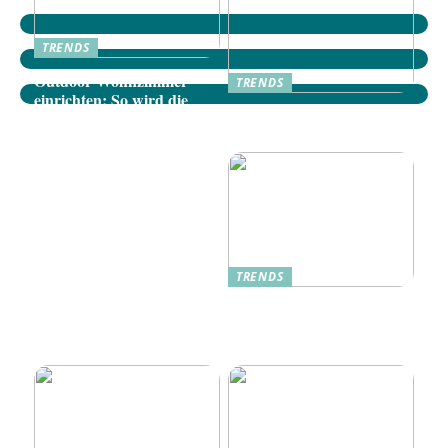
TRENDS
Outdoor-Wohnzimmer
TRENDS
einrichten: So wird die
Dänische Möbel: Stilvolle
Terrasse zum gemütlichen
Akzente für Ihr Zuhause
Rückzugsort
TRENDS
Oplev Magien Med Maileg
Weihnachtsmäuse Denne
Jul