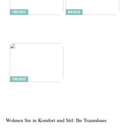
TRENDS
BAUEN
Dänische Möbel – Design
Alte Küche, neue Technik:
mit Geschichte und
Wie moderne Pfannen
Zukunft
traditionelle Rezepte
verbessern
TRENDS
Tree in the House,
Kasachstan: Eine grüne
Oase inmitten der Stadt
Wohnen Sie in Komfort und Stil: Ihr Traumhaus