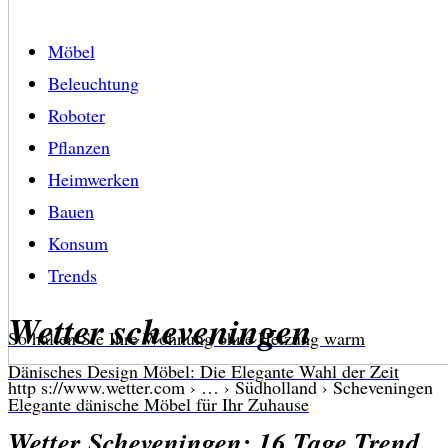
Möbel
Beleuchtung
Roboter
Pflanzen
Heimwerken
Bauen
Konsum
Trends
Wetter scheveningen
So halten Sie Ihre Wohnung ohne Heizung warm
Dänisches Design Möbel: Die Elegante Wahl der Zeit
http s://www.wetter.com › … › Südholland › Scheveningen
Elegante dänische Möbel für Ihr Zuhause
Wetter Scheveningen: 16 Tage Trend