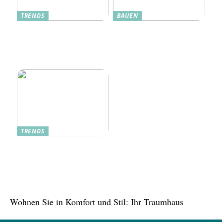
TRENDS
BAUEN
Dänische Möbel – Design
Alte Küche, neue Technik:
mit Geschichte und
Wie moderne Pfannen
Zukunft
traditionelle Rezepte
verbessern
TRENDS
Tree in the House,
Kasachstan: Eine grüne
Oase inmitten der Stadt
Wohnen Sie in Komfort und Stil: Ihr Traumhaus