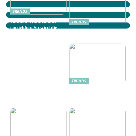
TRENDS
Outdoor-Wohnzimmer
TRENDS
einrichten: So wird die
Dänische Möbel: Stilvolle
Terrasse zum gemütlichen
Akzente für Ihr Zuhause
Rückzugsort
TRENDS
Oplev Magien Med Maileg
Weihnachtsmäuse Denne
Jul