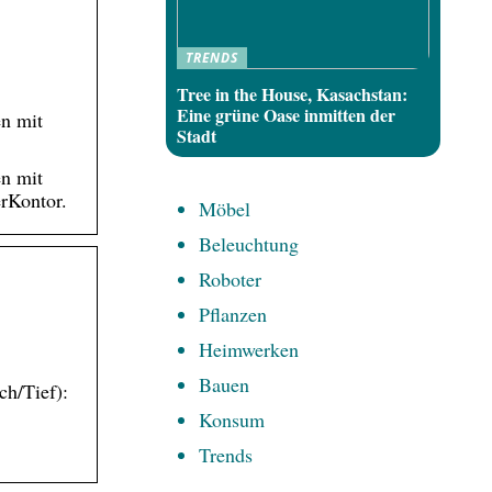
TRENDS
Tree in the House, Kasachstan:
Eine grüne Oase inmitten der
en mit
Stadt
en mit
rKontor.
Möbel
Beleuchtung
Roboter
Pflanzen
Heimwerken
Bauen
h/Tief):
Konsum
Trends