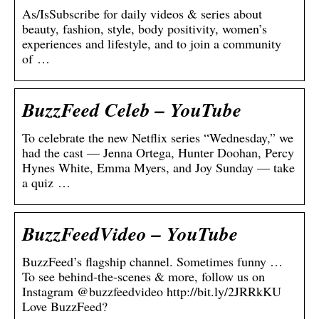
As/IsSubscribe for daily videos & series about
beauty, fashion, style, body positivity, women’s
experiences and lifestyle, and to join a community
of …
BuzzFeed Celeb – YouTube
To celebrate the new Netflix series “Wednesday,” we
had the cast — Jenna Ortega, Hunter Doohan, Percy
Hynes White, Emma Myers, and Joy Sunday — take
a quiz …
BuzzFeedVideo – YouTube
BuzzFeed’s flagship channel. Sometimes funny …
To see behind-the-scenes & more, follow us on
Instagram @buzzfeedvideo http://bit.ly/2JRRkKU
Love BuzzFeed?