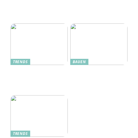
Oplev Magien Med Maileg
Weihnachtsmäuse Denne
Jul
TRENDS
BAUEN
Dänische Möbel – Design
Alte Küche, neue Technik:
mit Geschichte und
Wie moderne Pfannen
Zukunft
traditionelle Rezepte
verbessern
TRENDS