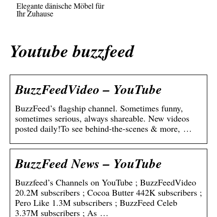
Elegante dänische Möbel für
Ihr Zuhause
Youtube buzzfeed
BuzzFeedVideo – YouTube
BuzzFeed’s flagship channel. Sometimes funny,
sometimes serious, always shareable. New videos
posted daily!To see behind-the-scenes & more, …
BuzzFeed News – YouTube
Buzzfeed’s Channels on YouTube ; BuzzFeedVideo
20.2M subscribers ; Cocoa Butter 442K subscribers ;
Pero Like 1.3M subscribers ; BuzzFeed Celeb
3.37M subscribers ; As …