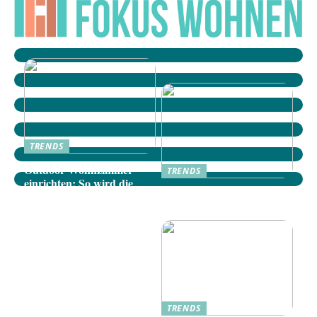
TRENDS
Outdoor-Wohnzimmer
TRENDS
einrichten: So wird die
Dänische Möbel: Stilvolle
Terrasse zum gemütlichen
Akzente für Ihr Zuhause
Rückzugsort
TRENDS