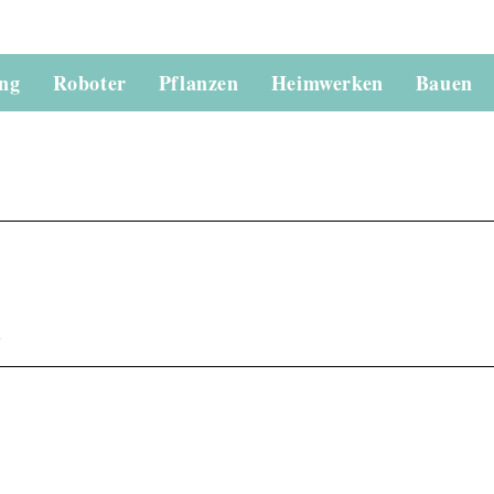
ung
Roboter
Pflanzen
Heimwerken
Bauen
.