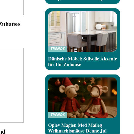
 Zuhause
TRENDS
Dänische Möbel: Stilvolle Akzente
für Ihr Zuhause
TRENDS
Oplev Magien Med Maileg
Weihnachtsmäuse Denne Jul
nd